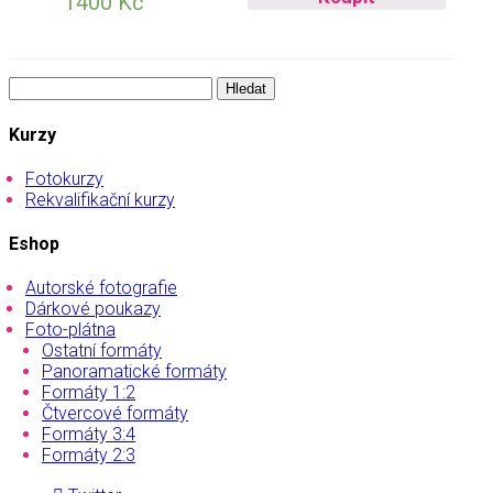
1400
Kč
Vyhledávání
Kurzy
Fotokurzy
Rekvalifikační kurzy
Eshop
Autorské fotografie
Dárkové poukazy
Foto-plátna
Ostatní formáty
Panoramatické formáty
Formáty 1:2
Čtvercové formáty
Formáty 3:4
Formáty 2:3