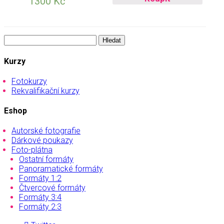
1300
Kč
Vyhledávání
Kurzy
Fotokurzy
Rekvalifikační kurzy
Eshop
Autorské fotografie
Dárkové poukazy
Foto-plátna
Ostatní formáty
Panoramatické formáty
Formáty 1:2
Čtvercové formáty
Formáty 3:4
Formáty 2:3