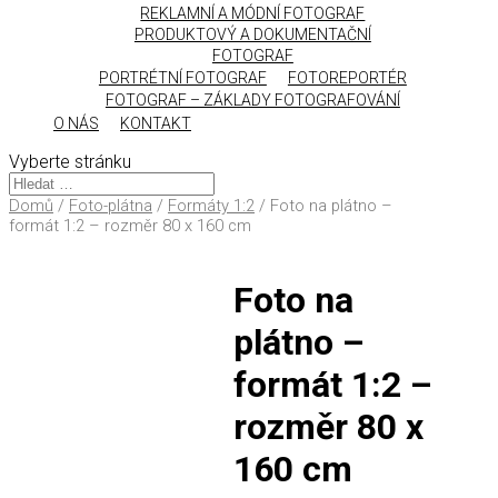
REKLAMNÍ A MÓDNÍ FOTOGRAF
PRODUKTOVÝ A DOKUMENTAČNÍ
FOTOGRAF
PORTRÉTNÍ FOTOGRAF
FOTOREPORTÉR
FOTOGRAF – ZÁKLADY FOTOGRAFOVÁNÍ
O NÁS
KONTAKT
Vyberte stránku
Domů
/
Foto-plátna
/
Formáty 1:2
/ Foto na plátno –
formát 1:2 – rozměr 80 x 160 cm
Foto na
plátno –
formát 1:2 –
rozměr 80 x
160 cm