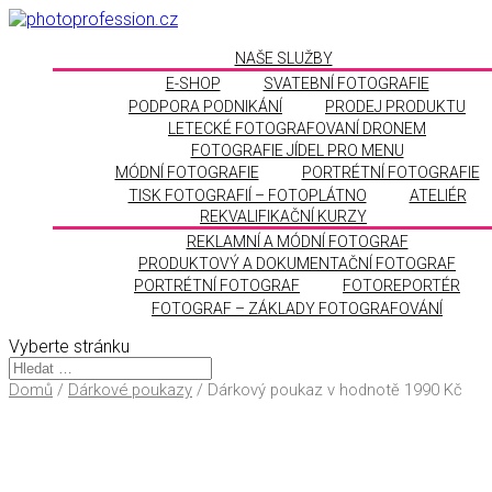
NAŠE SLUŽBY
E-SHOP
SVATEBNÍ FOTOGRAFIE
PODPORA PODNIKÁNÍ
PRODEJ PRODUKTU
LETECKÉ FOTOGRAFOVANÍ DRONEM
FOTOGRAFIE JÍDEL PRO MENU
MÓDNÍ FOTOGRAFIE
PORTRÉTNÍ FOTOGRAFIE
TISK FOTOGRAFIÍ – FOTOPLÁTNO
ATELIÉR
REKVALIFIKAČNÍ KURZY
REKLAMNÍ A MÓDNÍ FOTOGRAF
PRODUKTOVÝ A DOKUMENTAČNÍ FOTOGRAF
PORTRÉTNÍ FOTOGRAF
FOTOREPORTÉR
FOTOGRAF – ZÁKLADY FOTOGRAFOVÁNÍ
Vyberte stránku
Domů
/
Dárkové poukazy
/ Dárkový poukaz v hodnotě 1990 Kč