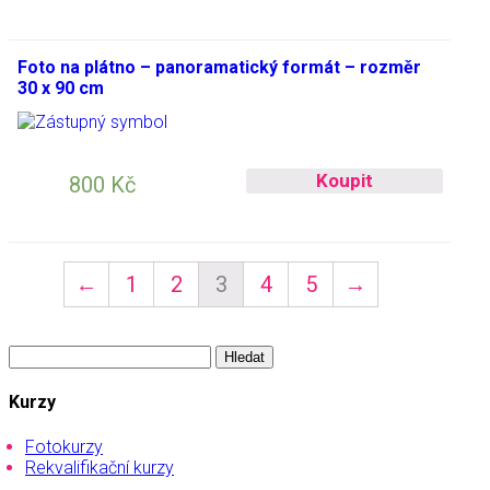
Foto na plátno – panoramatický formát – rozměr
30 x 90 cm
Koupit
800
Kč
←
1
2
3
4
5
→
Vyhledávání
Kurzy
Fotokurzy
Rekvalifikační kurzy